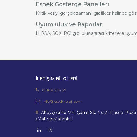
Esnek Gösterge Panelleri
Kritik veriyi gerçek zamanlı grafikler halinde gö
Uyumluluk ve Raporlar
HIPAA, SOX, PCI gibi uluslararası kriterlere uyum
İLETİŞİM BİLGİLERİ
0216 912 14 27
info@icsteknoloji.com
Altayçeşme Mh. Çamlı Sk. No:21 Pasco Plaza
/Maltepe/İstanbul