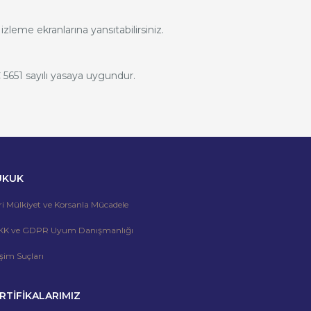
izleme ekranlarına yansıtabilirsiniz.
C 5651 sayılı yasaya uygundur.
UKUK
ri Mülkiyet ve Korsanla Mücadele
KK ve GDPR Uyum Danışmanlığı
işim Suçları
RTİFİKALARIMIZ