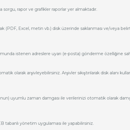
a sorgu, rapor ve grafikler raporlar yer almaktadır.
k (PDF, Excel, metin vb.) disk üzerinde saklanması ve/veya belirt
munda istenen adreslere uyarı (e-posta) gönderme özelliğine sahi
ik olarak arşivleyebilirsiniz. Arşivler sıkıştırılarak disk alanı kulla
un) uyumlu zaman damgası ile verilerinizi otomatik olarak damg
B tabanlı yönetim uygulaması ile yapabilirsiniz.