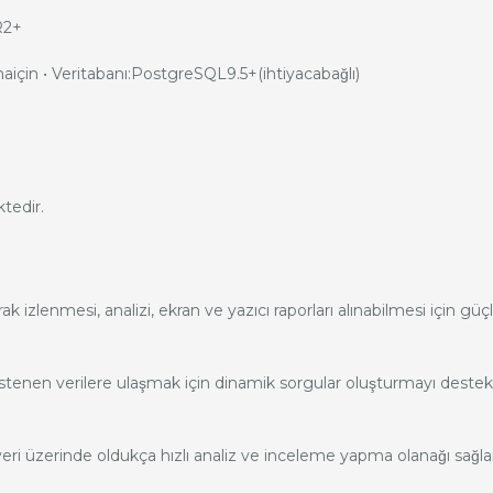
R2+
çin • Veritabanı:PostgreSQL9.5+(ihtiyacabağlı)
tedir.
zlenmesi, analizi, ekran ve yazıcı raporları alınabilmesi için güçlu
istenen verilere ulaşmak için dinamik sorgular oluşturmayı destek
i üzerinde oldukça hızlı analiz ve inceleme yapma olanağı sağla