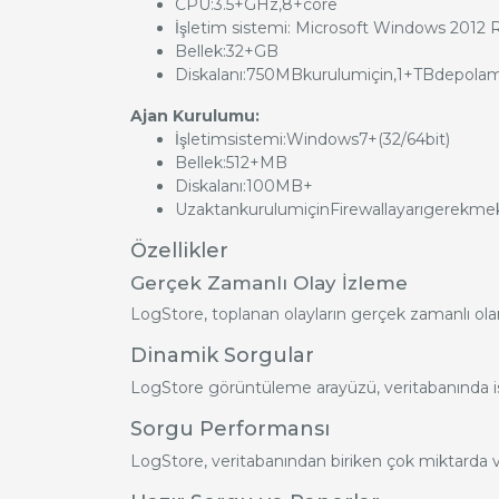
CPU:3.5+GHz,8+core
İşletim sistemi: Microsoft Windows 2012 
Bellek:32+GB
Diskalanı:750MBkurulumiçin,1+TBdepolamai
Ajan Kurulumu:
İşletimsistemi:Windows7+(32/64bit)
Bellek:512+MB
Diskalanı:100MB+
UzaktankurulumiçinFirewallayarıgerekmek
Özellikler
Gerçek Zamanlı Olay İzleme
LogStore, toplanan olayların gerçek zamanlı olarak i
Dinamik Sorgular
LogStore görüntüleme arayüzü, veritabanında 
Sorgu Performansı
LogStore, veritabanından biriken çok miktarda ver