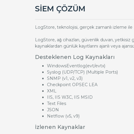
SİEM ÇÖZÜM
LogStore, teknolojisi, gerçek zamanlı izleme ile 
LogStore, ağ cihazları, güvenlik duvarı, yetkisiz gi
kaynaklardan günlük kayıtlarını ajanlı veya ajansız 
Desteklenen Log Kaynakları
WindowsEventlog(evt/evtx)
Syslog (UDP/TCP) (Multiple Ports)
SNMP (v1, v2, v3)
Checkpoint OPSEC LEA
XML
IIS, IIS W3C, IIS MSID
Text Files
JSON
Netflow (v5, v9)
İzlenen Kaynaklar