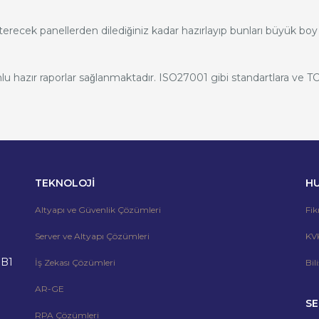
sterecek panellerden dilediğiniz kadar hazırlayıp bunları büyük boy 
lu hazır raporlar sağlanmaktadır. ISO27001 gibi standartlara ve T
TEKNOLOJİ
H
Altyapı ve Güvenlik Çözümleri
Fik
Server ve Altyapı Çözümleri
KV
 B1
İş Zekası Çözümleri
Bil
AR-GE
SE
RPA Çözümleri