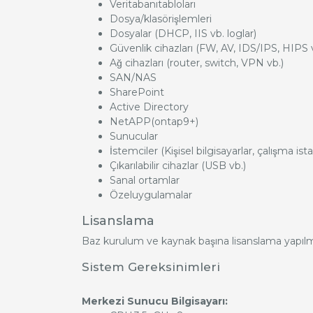
Veritabanıtabloları
Dosya/klasörişlemleri
Dosyalar (DHCP, IIS vb. loglar)
Güvenlik cihazları (FW, AV, IDS/IPS, HIPS 
Ağ cihazları (router, switch, VPN vb.)
SAN/NAS
SharePoint
Active Directory
NetAPP(ontap9+)
Sunucular
İstemciler (Kişisel bilgisayarlar, çalışma ist
Çıkarılabilir cihazlar (USB vb.)
Sanal ortamlar
Özeluygulamalar
Lisanslama
Baz kurulum ve kaynak başına lisanslama yapılm
Sistem Gereksinimleri
Merkezi Sunucu Bilgisayarı: